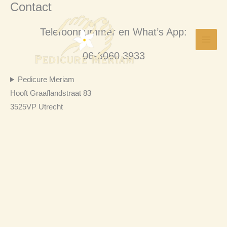
Contact
Skip
to
Telefoonnummer en What’s App:
content
06-3060 3933
Pedicure Meriam
Hooft Graaflandstraat 83
3525VP Utrecht